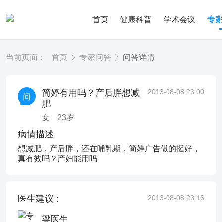
首页
健康科普
学术会议
专
当前页面：
首页
专家问答
问答详情
简婷有用吗？产后胖想减
2013-08-08 23:00
肥
女
23
岁
病情描述
想减肥，产后胖，还在哺乳期，简婷广告做的挺好，
真有效吗？产妇能用吗
医生建议：
2013-08-08 23:16
梁医生