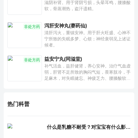
滋阴补肾。用于肾阴亏损，头晕耳鸣，腰膝酸
软，骨蒸潮热，盗汗遗精。
泻肝安神丸(赛药仙)
非处方药
清肝泻火，重镇安神。用于肝火旺盛、心神不
宁所致的失眠多梦、心烦；神经衰弱见上述证
候者。
益安宁丸(同溢堂)
非处方药
补气活血，益肝健肾，养心安神。治疗气血虚
弱，肝肾不足所致的胸闷气短，畏寒肢冷，手
足麻木，对失眠健忘、神疲乏力、腰膝酸软也
有一定疗效。
热门科普
什么是乳糖不耐受？对宝宝有什么影响？