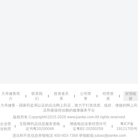
方舟健客简
联系我
投资者关
公司荣
经营资
友情链
介
们
系
誉
质
接
方舟健客－国家药监局认证的合法网上药店，致力于打造优质、低价、便捷的网上药
店和最值得信赖的健康服务平台
版权所有 Copyright©2015-2026 www.jianke.com All rights reserved
企业营
互联网药品信息服务资格
增值电信业务经营许可
粤ICP备
业执照
证书粤20200048
证粤B2-20200259
19121705号
违法和不良信息举报电话 400-003-7368 举报邮箱 jubao@jianke.com