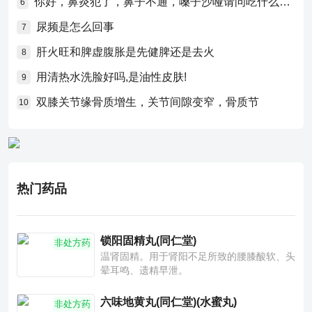
你好，鼻炎犯了，鼻子不通，嗓子沙哑请问吃什么药比较好？
6
尿频是怎么回事
7
肝火旺和脾虚腹胀是先健脾还是去火
8
用清热水洗脸好吗,是油性皮肤!
9
双膝关节缘骨质增生，关节间隙变窄，骨质节
10
热门药品
锁阳固精丸(同仁堂)
非处方药
温肾固精。用于肾阳不足所致的腰膝酸软、头
晕耳鸣、遗精早泄。
六味地黄丸(同仁堂)(水蜜丸)
非处方药