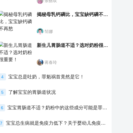
余丽双
揭秘母乳钙磷比，宝宝缺钙磷不再愁
邹娜
新生儿胃肠道不适？选对奶粉很重要！
蒋春玲
宝宝总是吐奶，罪魁祸首竟然是它！
4
了解宝宝的胃肠道状况
5
宝宝胃肠道不适？奶粉中的这些成分可能是罪魁祸首！
6
宝宝总生病就是免疫力低下？关于婴幼儿免疫力的真相，家长必须了解！
7