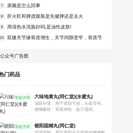
尿频是怎么回事
7
肝火旺和脾虚腹胀是先健脾还是去火
8
用清热水洗脸好吗,是油性皮肤!
9
双膝关节缘骨质增生，关节间隙变窄，骨质节
10
热门药品
六味地黄丸(同仁堂)(水蜜丸)
非处方药
滋阴补肾。用于肾阴亏损，头晕耳鸣，
腰膝酸软，骨蒸潮热，盗汗遗精。
锁阳固精丸(同仁堂)
非处方药
温肾固精。用于肾阳不足所致的腰膝酸