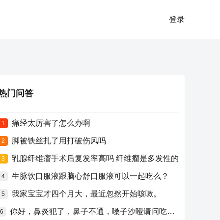
登录
热门问答
痛经太厉害了怎么办啊
1
脚被铁丝扎了用打破伤风吗
2
乳腺纤维瘤手术后复发率高吗 纤维瘤是多发性的
3
生脉饮口服液跟脑心舒口服液可以一起吃么？
4
我家宝宝才四个月大，最近忽然开始咳嗽。
5
你好，鼻炎犯了，鼻子不通，嗓子沙哑请问吃什么药比较好？
6