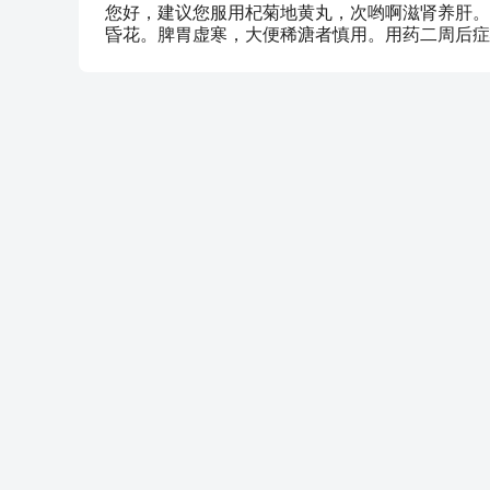
您好，建议您服用杞菊地黄丸，次哟啊滋肾养肝。
昏花。脾胃虚寒，大便稀溏者慎用。用药二周后症