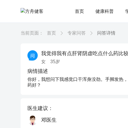
首页
健康科普
当前页面：
首页
专家问答
问答详情
我觉得我有点肝肾阴虚吃点什么药比
女
35
岁
病情描述
你好，我想问下我感觉口干浑身没劲。手脚发热，
药好？
医生建议：
邓医生