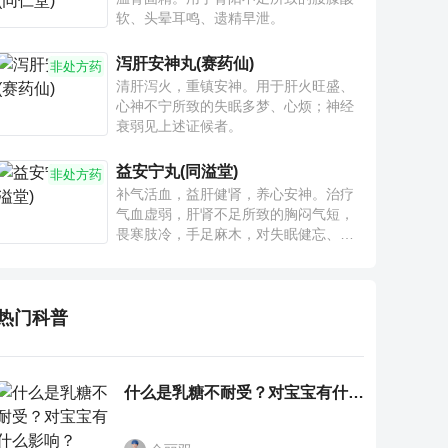
软、头晕耳鸣、遗精早泄。
泻肝安神丸(赛药仙)
非处方药
清肝泻火，重镇安神。用于肝火旺盛、
心神不宁所致的失眠多梦、心烦；神经
衰弱见上述证候者。
益安宁丸(同溢堂)
非处方药
补气活血，益肝健肾，养心安神。治疗
气血虚弱，肝肾不足所致的胸闷气短，
畏寒肢冷，手足麻木，对失眠健忘、神
疲乏力、腰膝酸软也有一定疗效。
热门科普
什么是乳糖不耐受？对宝宝有什么影响？