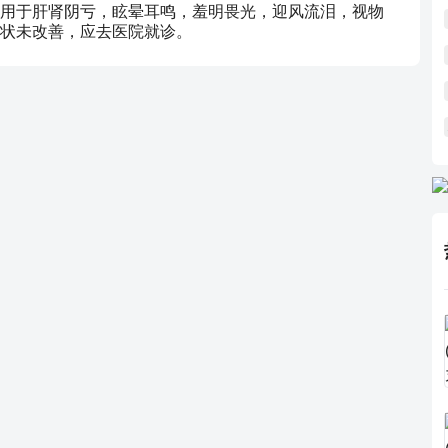
用于肝肾阴亏，眩晕耳鸣，羞明畏光，迎风流泪，视物
状未改善，应去医院就诊。