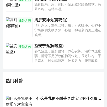
温肾固精。用于肾阳不足所致的腰膝酸软、头
晕耳鸣、遗精早泄。
泻肝安神丸(赛药仙)
非处方药
清肝泻火，重镇安神。用于肝火旺盛、心神不
宁所致的失眠多梦、心烦；神经衰弱见上述证
候者。
益安宁丸(同溢堂)
非处方药
补气活血，益肝健肾，养心安神。治疗气血虚
弱，肝肾不足所致的胸闷气短，畏寒肢冷，手
足麻木，对失眠健忘、神疲乏力、腰膝酸软也
有一定疗效。
热门科普
什么是乳糖不耐受？对宝宝有什么影响？