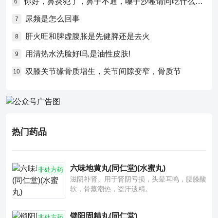
你好，鼻炎犯了，鼻子不通，嗓子沙哑请问吃什么药比较好？
6
尿频是怎么回事
7
肝火旺和脾虚腹胀是先健脾还是去火
8
用清热水洗脸好吗,是油性皮肤!
9
双膝关节缘骨质增生，关节间隙变窄，骨质节
10
热门药品
六味地黄丸(同仁堂)(水蜜丸)
非处方药
滋阴补肾。用于肾阴亏损，头晕耳鸣，腰膝酸
软，骨蒸潮热，盗汗遗精。
锁阳固精丸(同仁堂)
非处方药