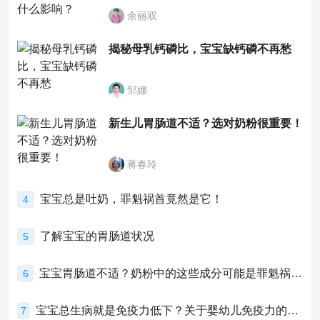
余丽双
揭秘母乳钙磷比，宝宝缺钙磷不再愁
邹娜
新生儿胃肠道不适？选对奶粉很重要！
蒋春玲
宝宝总是吐奶，罪魁祸首竟然是它！
4
了解宝宝的胃肠道状况
5
宝宝胃肠道不适？奶粉中的这些成分可能是罪魁祸首！
6
宝宝总生病就是免疫力低下？关于婴幼儿免疫力的真相，家长必须了解！
7