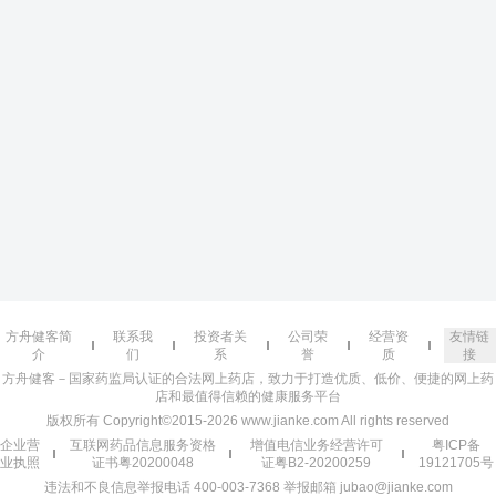
方舟健客简
联系我
投资者关
公司荣
经营资
友情链
介
们
系
誉
质
接
方舟健客－国家药监局认证的合法网上药店，致力于打造优质、低价、便捷的网上药
店和最值得信赖的健康服务平台
版权所有 Copyright©2015-2026 www.jianke.com All rights reserved
企业营
互联网药品信息服务资格
增值电信业务经营许可
粤ICP备
业执照
证书粤20200048
证粤B2-20200259
19121705号
违法和不良信息举报电话 400-003-7368 举报邮箱 jubao@jianke.com