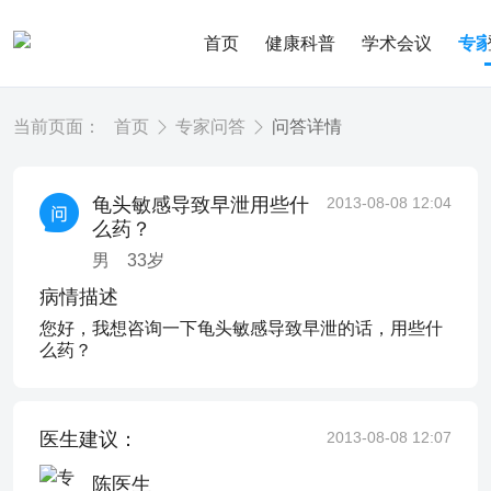
首页
健康科普
学术会议
专
当前页面：
首页
专家问答
问答详情
龟头敏感导致早泄用些什
2013-08-08 12:04
么药？
男
33
岁
病情描述
您好，我想咨询一下龟头敏感导致早泄的话，用些什
么药？
医生建议：
2013-08-08 12:07
陈医生