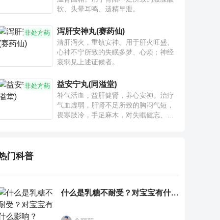
软、头晕耳鸣、遗精早泄。
泻肝安神丸(赛药仙)
非处方药
清肝泻火，重镇安神。用于肝火旺盛、
心神不宁所致的失眠多梦、心烦；神经
衰弱见上述证候者。
益安宁丸(同溢堂)
非处方药
补气活血，益肝健肾，养心安神。治疗
气血虚弱，肝肾不足所致的胸闷气短，
畏寒肢冷，手足麻木，对失眠健忘、神
疲乏力、腰膝酸软也有一定疗效。
热门科普
什么是乳糖不耐受？对宝宝有什么影响？