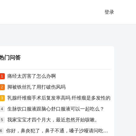
登录
热门问答
痛经太厉害了怎么办啊
1
脚被铁丝扎了用打破伤风吗
2
乳腺纤维瘤手术后复发率高吗 纤维瘤是多发性的
3
生脉饮口服液跟脑心舒口服液可以一起吃么？
4
我家宝宝才四个月大，最近忽然开始咳嗽。
5
你好，鼻炎犯了，鼻子不通，嗓子沙哑请问吃什么药比较好？
6