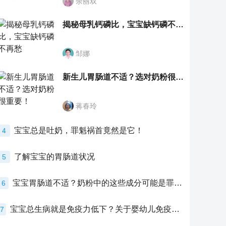
余丽双
揭秘母乳钙磷比，宝宝缺钙磷不再愁
邹娜
新生儿胃肠道不适？选对奶粉很重要！
蒋春玲
宝宝总是吐奶，罪魁祸首竟然是它！
4
了解宝宝的胃肠道状况
5
宝宝胃肠道不适？奶粉中的这些成分可能是罪魁祸首！
6
宝宝总生病就是免疫力低下？关于婴幼儿免疫力的真相，家长必须了解！
7