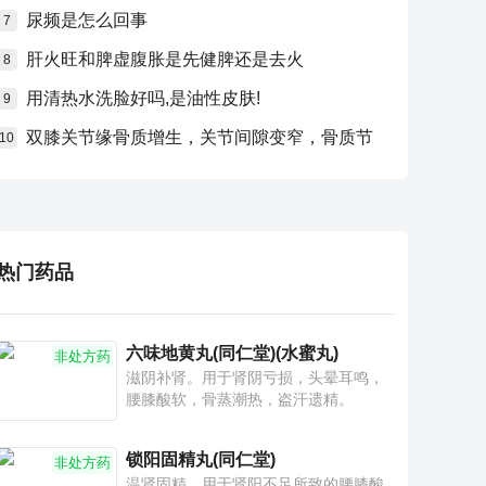
尿频是怎么回事
7
肝火旺和脾虚腹胀是先健脾还是去火
8
用清热水洗脸好吗,是油性皮肤!
9
双膝关节缘骨质增生，关节间隙变窄，骨质节
10
热门药品
六味地黄丸(同仁堂)(水蜜丸)
非处方药
滋阴补肾。用于肾阴亏损，头晕耳鸣，
腰膝酸软，骨蒸潮热，盗汗遗精。
锁阳固精丸(同仁堂)
非处方药
温肾固精。用于肾阳不足所致的腰膝酸