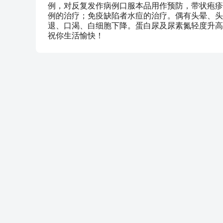
例，对反复发作病例口服本品用作预防，带状疱疹
例的治疗；免疫缺陷者水痘的治疗。偶有头晕、头
退、口渴、白细胞下降。蛋白尿及尿素氮轻度升高
祝你生活愉快！