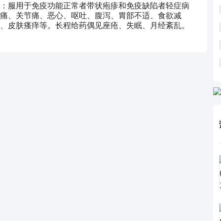
：服用于免疫功能正常者带状疱疹和免疫缺陷者轻症病
痛、关节痛、恶心、呕吐、腹泻、胃部不适、食欲减
、皮肤瘙痒等。长程给药偶见座疮、失眠、月经紊乱。