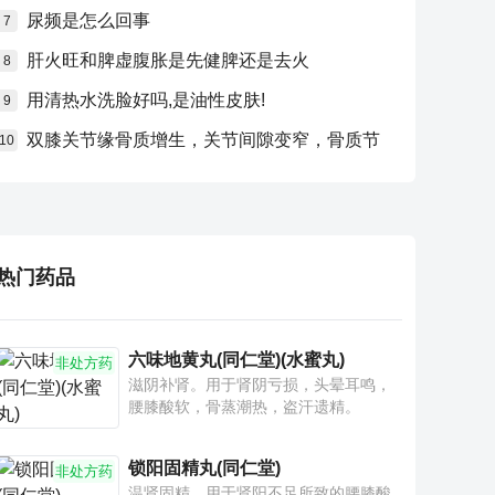
尿频是怎么回事
7
肝火旺和脾虚腹胀是先健脾还是去火
8
用清热水洗脸好吗,是油性皮肤!
9
双膝关节缘骨质增生，关节间隙变窄，骨质节
10
热门药品
六味地黄丸(同仁堂)(水蜜丸)
非处方药
滋阴补肾。用于肾阴亏损，头晕耳鸣，
腰膝酸软，骨蒸潮热，盗汗遗精。
锁阳固精丸(同仁堂)
非处方药
温肾固精。用于肾阳不足所致的腰膝酸