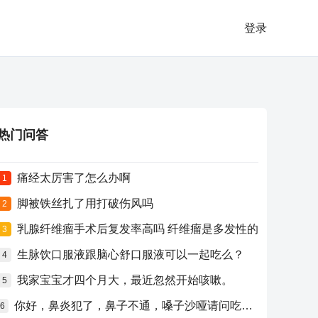
登录
热门问答
痛经太厉害了怎么办啊
1
脚被铁丝扎了用打破伤风吗
2
乳腺纤维瘤手术后复发率高吗 纤维瘤是多发性的
3
生脉饮口服液跟脑心舒口服液可以一起吃么？
4
我家宝宝才四个月大，最近忽然开始咳嗽。
5
你好，鼻炎犯了，鼻子不通，嗓子沙哑请问吃什么药比较好？
6