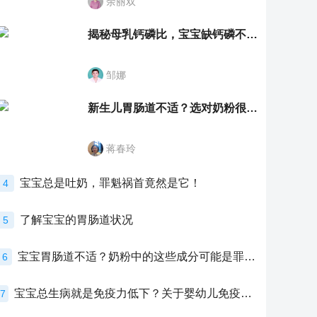
余丽双
揭秘母乳钙磷比，宝宝缺钙磷不再愁
邹娜
新生儿胃肠道不适？选对奶粉很重要！
蒋春玲
宝宝总是吐奶，罪魁祸首竟然是它！
4
了解宝宝的胃肠道状况
5
宝宝胃肠道不适？奶粉中的这些成分可能是罪魁祸首！
6
宝宝总生病就是免疫力低下？关于婴幼儿免疫力的真相，家长必须了解！
7