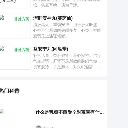
软、头晕耳鸣、遗精早泄。
泻肝安神丸(赛药仙)
非处方药
清肝泻火，重镇安神。用于肝火旺盛、
心神不宁所致的失眠多梦、心烦；神经
衰弱见上述证候者。
益安宁丸(同溢堂)
非处方药
补气活血，益肝健肾，养心安神。治疗
气血虚弱，肝肾不足所致的胸闷气短，
畏寒肢冷，手足麻木，对失眠健忘、神
疲乏力、腰膝酸软也有一定疗效。
热门科普
什么是乳糖不耐受？对宝宝有什么影响？