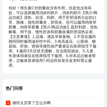
你好！维生素C对胆囊炎没有作用，但是也没有坏
处，可以选择服用消炎利胆片，消炎利胆片【简介/商
品功效】清热，祛湿，利胆。用于肝胆湿热引起的口
苦、胁痛；急性胆囊炎，胆管炎。也可以服用鸡骨草
胶囊，鸡骨草胶囊【简介/商品功效】疏肝利胆，清热
解毒。用于急、慢性肝炎和胆囊炎属肝胆湿热证者。
【注意事项】,1.忌烟、酒及辛辣食物。2.不宜在服药
期间同时服用滋补性中药。3.有高血压、心脏病、糖
尿病、肝病、肾病等慢性病严重者应在医师指导下服
用。4.服药3天症状无缓解，应去医院就诊。5.儿童、
年老体弱者应在医师指导下服用。6.对本品过敏者禁
用，过敏体质者慎用7.药品性状发生改变时禁止服
用。
热门问答
痛经太厉害了怎么办啊
1