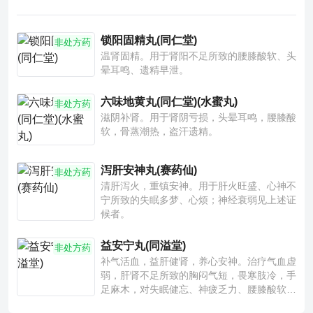
锁阳固精丸(同仁堂)
非处方药
温肾固精。用于肾阳不足所致的腰膝酸软、头
晕耳鸣、遗精早泄。
六味地黄丸(同仁堂)(水蜜丸)
非处方药
滋阴补肾。用于肾阴亏损，头晕耳鸣，腰膝酸
软，骨蒸潮热，盗汗遗精。
泻肝安神丸(赛药仙)
非处方药
清肝泻火，重镇安神。用于肝火旺盛、心神不
宁所致的失眠多梦、心烦；神经衰弱见上述证
候者。
益安宁丸(同溢堂)
非处方药
补气活血，益肝健肾，养心安神。治疗气血虚
弱，肝肾不足所致的胸闷气短，畏寒肢冷，手
足麻木，对失眠健忘、神疲乏力、腰膝酸软也
有一定疗效。