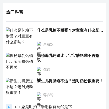
热门科普
什么是乳糖不耐受？对宝宝有什么影响？
余丽双
揭秘母乳钙磷比，宝宝缺钙磷不再愁
邹娜
新生儿胃肠道不适？选对奶粉很重要！
蒋春玲
宝宝总是吐奶，罪魁祸首竟然是它！
4