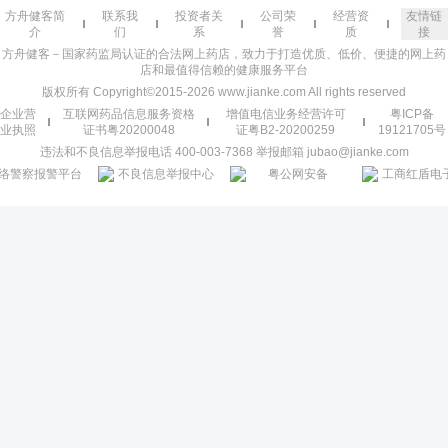
方舟健客简
联系我
投资者关
公司荣
经营资
友情链
介
们
系
誉
质
接
方舟健客－国家药监局认证的合法网上药店，致力于打造优质、低价、便捷的网上药
店和最值得信赖的健康服务平台
版权所有 Copyright©2015-2026 www.jianke.com All rights reserved
企业营
互联网药品信息服务资格
增值电信业务经营许可
粤ICP备
业执照
证书粤20200048
证粤B2-20200259
19121705号
违法和不良信息举报电话 400-003-7368 举报邮箱 jubao@jianke.com