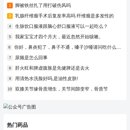
脚被铁丝扎了用打破伤风吗
2
乳腺纤维瘤手术后复发率高吗 纤维瘤是多发性的
3
生脉饮口服液跟脑心舒口服液可以一起吃么？
4
我家宝宝才四个月大，最近忽然开始咳嗽。
5
你好，鼻炎犯了，鼻子不通，嗓子沙哑请问吃什么药比较好？
6
尿频是怎么回事
7
肝火旺和脾虚腹胀是先健脾还是去火
8
用清热水洗脸好吗,是油性皮肤!
9
双膝关节缘骨质增生，关节间隙变窄，骨质节
10
热门药品