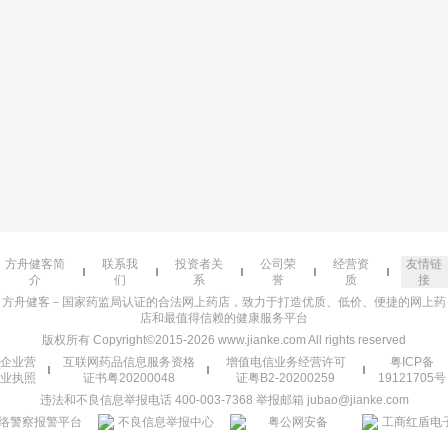
方舟健客简
联系我
投资者关
公司荣
经营资
友情链
介
们
系
誉
质
接
方舟健客－国家药监局认证的合法网上药店，致力于打造优质、低价、便捷的网上药
店和最值得信赖的健康服务平台
版权所有 Copyright©2015-2026 www.jianke.com All rights reserved
企业营
互联网药品信息服务资格
增值电信业务经营许可
粤ICP备
业执照
证书粤20200048
证粤B2-20200259
19121705号
违法和不良信息举报电话 400-003-7368 举报邮箱 jubao@jianke.com