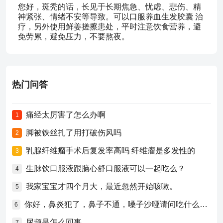
您好，斑秃的话，长见于长期焦急、忧虑、悲伤、精
神紧张、情绪不安等导致。可以口服养血生发胶囊 治
疗，另外使用鲜姜搓擦患处，平时注意饮食营养，避
免劳累，避免压力，不要熬夜。
热门问答
痛经太厉害了怎么办啊
1
脚被铁丝扎了用打破伤风吗
2
乳腺纤维瘤手术后复发率高吗 纤维瘤是多发性的
3
生脉饮口服液跟脑心舒口服液可以一起吃么？
4
我家宝宝才四个月大，最近忽然开始咳嗽。
5
你好，鼻炎犯了，鼻子不通，嗓子沙哑请问吃什么药比较好？
6
尿频是怎么回事
7