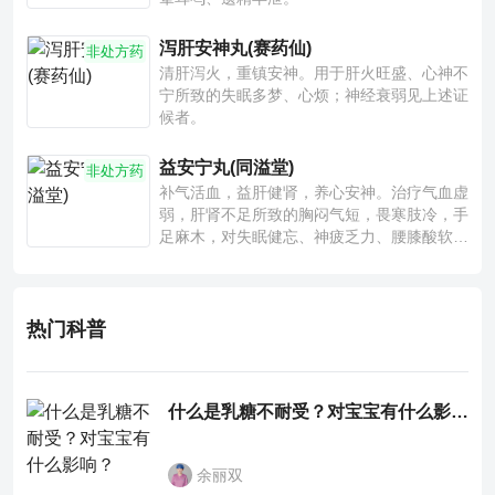
泻肝安神丸(赛药仙)
非处方药
清肝泻火，重镇安神。用于肝火旺盛、心神不
宁所致的失眠多梦、心烦；神经衰弱见上述证
候者。
益安宁丸(同溢堂)
非处方药
补气活血，益肝健肾，养心安神。治疗气血虚
弱，肝肾不足所致的胸闷气短，畏寒肢冷，手
足麻木，对失眠健忘、神疲乏力、腰膝酸软也
有一定疗效。
热门科普
什么是乳糖不耐受？对宝宝有什么影响？
余丽双