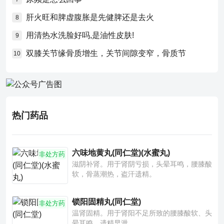
肝火旺和脾虚腹胀是先健脾还是去火
8
用清热水洗脸好吗,是油性皮肤!
9
双膝关节缘骨质增生，关节间隙变窄，骨质节
10
热门药品
六味地黄丸(同仁堂)(水蜜丸)
非处方药
滋阴补肾。用于肾阴亏损，头晕耳鸣，腰膝酸
软，骨蒸潮热，盗汗遗精。
锁阳固精丸(同仁堂)
非处方药
温肾固精。用于肾阳不足所致的腰膝酸软、头
晕耳鸣、遗精早泄。