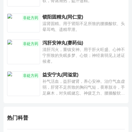
软，骨蒸潮热，盗汗遗精。
锁阳固精丸(同仁堂)
非处方药
温肾固精。用于肾阳不足所致的腰膝酸软、头
晕耳鸣、遗精早泄。
泻肝安神丸(赛药仙)
非处方药
清肝泻火，重镇安神。用于肝火旺盛、心神不
宁所致的失眠多梦、心烦；神经衰弱见上述证
候者。
益安宁丸(同溢堂)
非处方药
补气活血，益肝健肾，养心安神。治疗气血虚
弱，肝肾不足所致的胸闷气短，畏寒肢冷，手
足麻木，对失眠健忘、神疲乏力、腰膝酸软也
有一定疗效。
热门科普