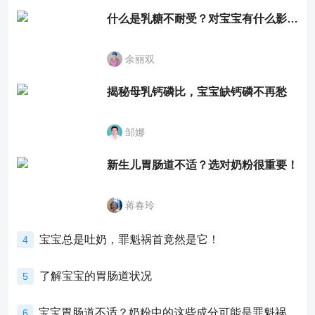
什么是乳糖不耐受？对宝宝有什么影响？
余丽双
揭秘母乳钙磷比，宝宝缺钙磷不再愁
邹娜
新生儿胃肠道不适？选对奶粉很重要！
蒋春玲
宝宝总是吐奶，罪魁祸首竟然是它！
4
了解宝宝的胃肠道状况
5
宝宝胃肠道不适？奶粉中的这些成分可能是罪魁祸首！
6