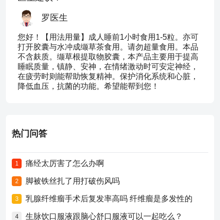
罗医生
您好！【用法用量】成人睡前1小时食用1-5粒。亦可
打开胶囊与水冲成缬草茶食用。请勿超量食用。本品
不含麸质。缬草根提取物胶囊，本产品主要用于提高
睡眠质量，镇静、安神，在情绪激动时可安定神经，
在疲劳时则能帮助恢复精神。保护消化系统和心脏，
降低血压，抗菌的功能。希望能帮到您！
热门问答
痛经太厉害了怎么办啊
1
脚被铁丝扎了用打破伤风吗
2
乳腺纤维瘤手术后复发率高吗 纤维瘤是多发性的
3
生脉饮口服液跟脑心舒口服液可以一起吃么？
4