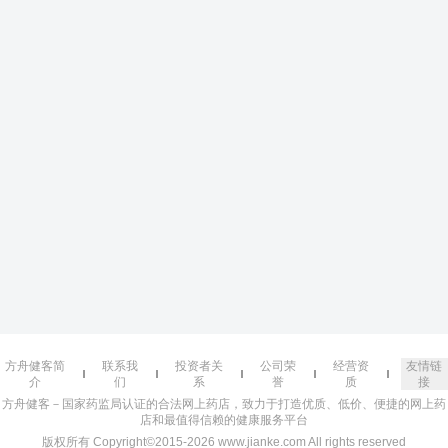
方舟健客简
联系我
投资者关
公司荣
经营资
友情链
介
们
系
誉
质
接
方舟健客－国家药监局认证的合法网上药店，致力于打造优质、低价、便捷的网上药
店和最值得信赖的健康服务平台
版权所有 Copyright©2015-2026 www.jianke.com All rights reserved