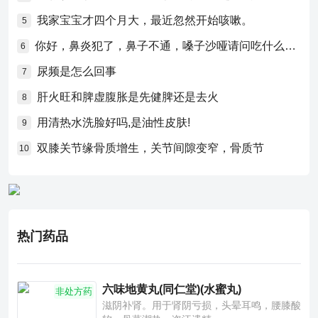
我家宝宝才四个月大，最近忽然开始咳嗽。
5
你好，鼻炎犯了，鼻子不通，嗓子沙哑请问吃什么药比较好？
6
尿频是怎么回事
7
肝火旺和脾虚腹胀是先健脾还是去火
8
用清热水洗脸好吗,是油性皮肤!
9
双膝关节缘骨质增生，关节间隙变窄，骨质节
10
热门药品
六味地黄丸(同仁堂)(水蜜丸)
非处方药
滋阴补肾。用于肾阴亏损，头晕耳鸣，腰膝酸