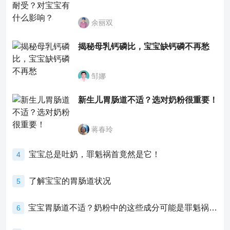
余丽双
揭秘母乳钙磷比，宝宝缺钙磷不再愁
邹娜
新生儿胃肠道不适？选对奶粉很重要！
蒋春玲
宝宝总是吐奶，罪魁祸首竟然是它！
4
了解宝宝的胃肠道状况
5
宝宝胃肠道不适？奶粉中的这些成分可能是罪魁祸首！
6