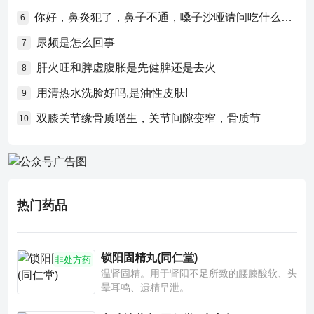
你好，鼻炎犯了，鼻子不通，嗓子沙哑请问吃什么药比较好？
6
尿频是怎么回事
7
肝火旺和脾虚腹胀是先健脾还是去火
8
用清热水洗脸好吗,是油性皮肤!
9
双膝关节缘骨质增生，关节间隙变窄，骨质节
10
热门药品
锁阳固精丸(同仁堂)
非处方药
温肾固精。用于肾阳不足所致的腰膝酸软、头
晕耳鸣、遗精早泄。