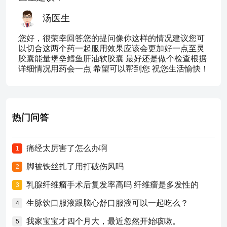
汤医生
您好，很荣幸回答您的提问像你这样的情况建议您可
以切合这两个药一起服用效果应该会更加好一点至灵
胶囊能量堡垒鳕鱼肝油软胶囊 最好还是做个检查根据
详细情况用药会一点 希望可以帮到您 祝您生活愉快！
热门问答
痛经太厉害了怎么办啊
1
脚被铁丝扎了用打破伤风吗
2
乳腺纤维瘤手术后复发率高吗 纤维瘤是多发性的
3
生脉饮口服液跟脑心舒口服液可以一起吃么？
4
我家宝宝才四个月大，最近忽然开始咳嗽。
5