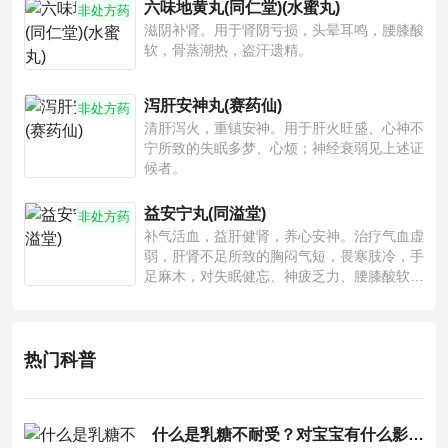
六味地黄丸(同仁堂)(水蜜丸)
非处方药
滋阴补肾。用于肾阴亏损，头晕耳鸣，腰膝酸
软，骨蒸潮热，盗汗遗精。
泻肝安神丸(赛药仙)
非处方药
清肝泻火，重镇安神。用于肝火旺盛、心神不
宁所致的失眠多梦、心烦；神经衰弱见上述证
候者。
益安宁丸(同溢堂)
非处方药
补气活血，益肝健肾，养心安神。治疗气血虚
弱，肝肾不足所致的胸闷气短，畏寒肢冷，手
足麻木，对失眠健忘、神疲乏力、腰膝酸软也
有一定疗效。
热门科普
什么是乳糖不耐受？对宝宝有什么影响？