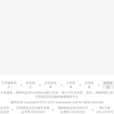
方舟健客简
联系我
投资者关
公司荣
经营资
友情链
介
们
系
誉
质
接
方舟健客－国家药监局认证的合法网上药店，致力于打造优质、低价、便捷的网上药
店和最值得信赖的健康服务平台
版权所有 Copyright©2015-2026 www.jianke.com All rights reserved
企业营
互联网药品信息服务资格
增值电信业务经营许可
粤ICP备
业执照
证书粤20200048
证粤B2-20200259
19121705号