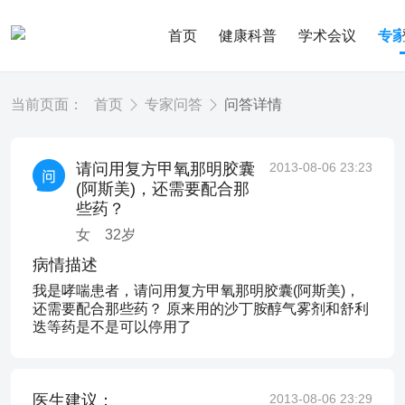
首页
健康科普
学术会议
专
当前页面：
首页
专家问答
问答详情
请问用复方甲氧那明胶囊
2013-08-06 23:23
(阿斯美)，还需要配合那
些药？
女
32
岁
病情描述
我是哮喘患者，请问用复方甲氧那明胶囊(阿斯美)，
还需要配合那些药？ 原来用的沙丁胺醇气雾剂和舒利
迭等药是不是可以停用了
医生建议：
2013-08-06 23:29