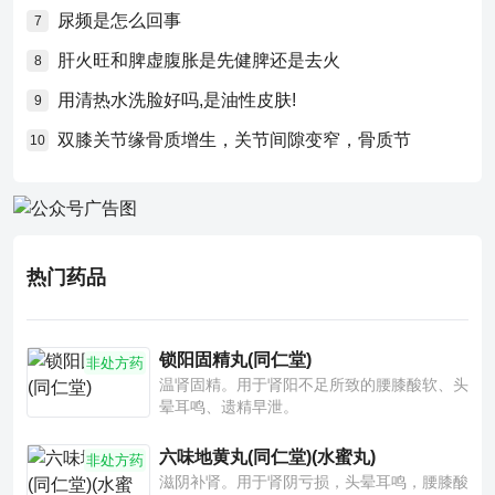
尿频是怎么回事
7
肝火旺和脾虚腹胀是先健脾还是去火
8
用清热水洗脸好吗,是油性皮肤!
9
双膝关节缘骨质增生，关节间隙变窄，骨质节
10
热门药品
锁阳固精丸(同仁堂)
非处方药
温肾固精。用于肾阳不足所致的腰膝酸软、头
晕耳鸣、遗精早泄。
六味地黄丸(同仁堂)(水蜜丸)
非处方药
滋阴补肾。用于肾阴亏损，头晕耳鸣，腰膝酸