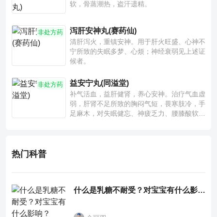
软，骨蒸潮热，盗汗遗精。
泻肝安神丸(赛药仙)
非处方药
清肝泻火，重镇安神。用于肝火旺盛、心神不
宁所致的失眠多梦、心烦；神经衰弱见上述证
候者。
益安宁丸(同溢堂)
非处方药
补气活血，益肝健肾，养心安神。治疗气血虚
弱，肝肾不足所致的胸闷气短，畏寒肢冷，手
足麻木，对失眠健忘、神疲乏力、腰膝酸软也
有一定疗效。
热门科普
什么是乳糖不耐受？对宝宝有什么影响？