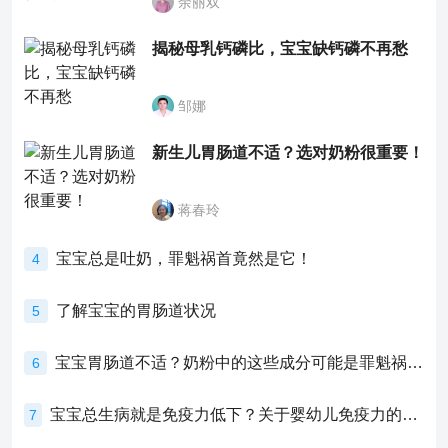
余丽双
揭秘母乳钙磷比，宝宝缺钙磷不再愁
邹娜
新生儿胃肠道不适？选对奶粉很重要！
蒋春玲
宝宝总是吐奶，罪魁祸首竟然是它！
4
了解宝宝的胃肠道状况
5
宝宝胃肠道不适？奶粉中的这些成分可能是罪魁祸首！
6
宝宝总生病就是免疫力低下？关于婴幼儿免疫力的真相，家长必须了解！
7