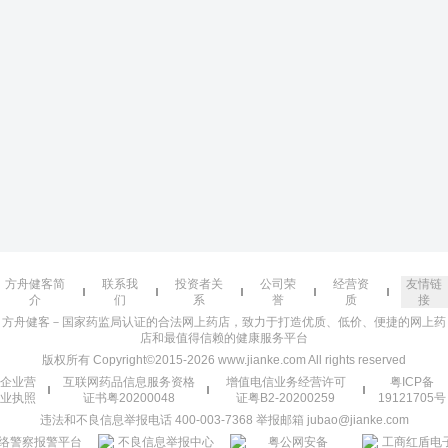
方舟健客简
联系我
投资者关
公司荣
经营资
友情链
介
们
系
誉
质
接
方舟健客－国家药监局认证的合法网上药店，致力于打造优质、低价、便捷的网上药
店和最值得信赖的健康服务平台
版权所有 Copyright©2015-2026 www.jianke.com All rights reserved
企业营
互联网药品信息服务资格
增值电信业务经营许可
粤ICP备
业执照
证书粤20200048
证粤B2-20200259
19121705号
违法和不良信息举报电话 400-003-7368 举报邮箱 jubao@jianke.com