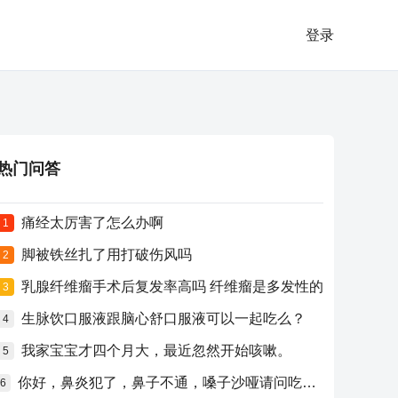
登录
热门问答
痛经太厉害了怎么办啊
1
脚被铁丝扎了用打破伤风吗
2
乳腺纤维瘤手术后复发率高吗 纤维瘤是多发性的
3
生脉饮口服液跟脑心舒口服液可以一起吃么？
4
我家宝宝才四个月大，最近忽然开始咳嗽。
5
你好，鼻炎犯了，鼻子不通，嗓子沙哑请问吃什么药比较好？
6