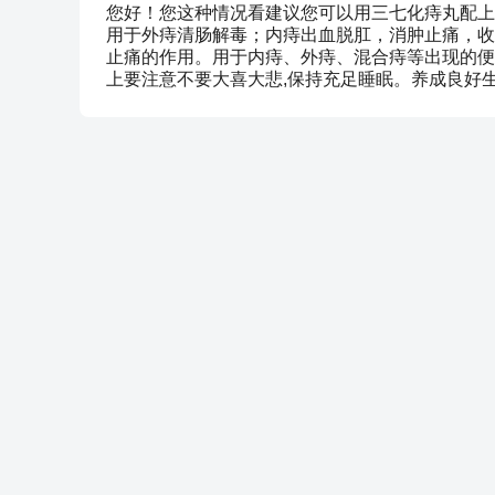
您好！您这种情况看建议您可以用三七化痔丸配上
用于外痔清肠解毒；内痔出血脱肛，消肿止痛，收
止痛的作用。用于内痔、外痔、混合痔等出现的便
上要注意不要大喜大悲,保持充足睡眠。养成良好生