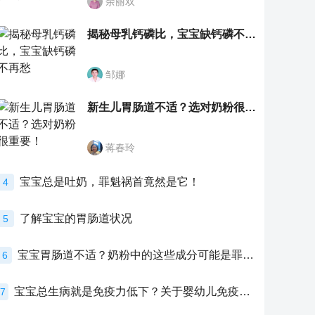
余丽双
揭秘母乳钙磷比，宝宝缺钙磷不再愁
邹娜
新生儿胃肠道不适？选对奶粉很重要！
蒋春玲
宝宝总是吐奶，罪魁祸首竟然是它！
4
了解宝宝的胃肠道状况
5
宝宝胃肠道不适？奶粉中的这些成分可能是罪魁祸首！
6
宝宝总生病就是免疫力低下？关于婴幼儿免疫力的真相，家长必须了解！
7