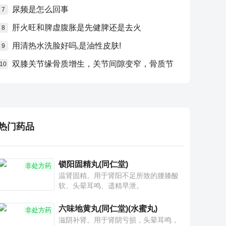
尿频是怎么回事
7
肝火旺和脾虚腹胀是先健脾还是去火
8
用清热水洗脸好吗,是油性皮肤!
9
双膝关节缘骨质增生，关节间隙变窄，骨质节
10
热门药品
锁阳固精丸(同仁堂)
非处方药
温肾固精。用于肾阳不足所致的腰膝酸
软、头晕耳鸣、遗精早泄。
六味地黄丸(同仁堂)(水蜜丸)
非处方药
滋阴补肾。用于肾阴亏损，头晕耳鸣，