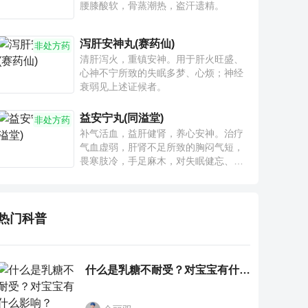
腰膝酸软，骨蒸潮热，盗汗遗精。
泻肝安神丸(赛药仙)
非处方药
清肝泻火，重镇安神。用于肝火旺盛、
心神不宁所致的失眠多梦、心烦；神经
衰弱见上述证候者。
益安宁丸(同溢堂)
非处方药
补气活血，益肝健肾，养心安神。治疗
气血虚弱，肝肾不足所致的胸闷气短，
畏寒肢冷，手足麻木，对失眠健忘、神
疲乏力、腰膝酸软也有一定疗效。
热门科普
什么是乳糖不耐受？对宝宝有什么影响？