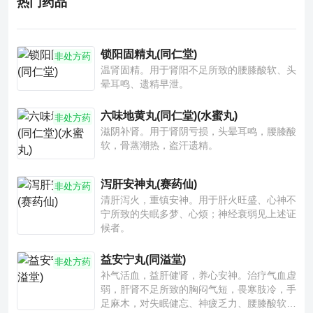
热门药品
锁阳固精丸(同仁堂)
非处方药
温肾固精。用于肾阳不足所致的腰膝酸软、头
晕耳鸣、遗精早泄。
六味地黄丸(同仁堂)(水蜜丸)
非处方药
滋阴补肾。用于肾阴亏损，头晕耳鸣，腰膝酸
软，骨蒸潮热，盗汗遗精。
泻肝安神丸(赛药仙)
非处方药
清肝泻火，重镇安神。用于肝火旺盛、心神不
宁所致的失眠多梦、心烦；神经衰弱见上述证
候者。
益安宁丸(同溢堂)
非处方药
补气活血，益肝健肾，养心安神。治疗气血虚
弱，肝肾不足所致的胸闷气短，畏寒肢冷，手
足麻木，对失眠健忘、神疲乏力、腰膝酸软也