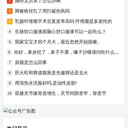
痛经太厉害了怎么办啊
1
脚被铁丝扎了用打破伤风吗
2
乳腺纤维瘤手术后复发率高吗 纤维瘤是多发性的
3
生脉饮口服液跟脑心舒口服液可以一起吃么？
4
我家宝宝才四个月大，最近忽然开始咳嗽。
5
你好，鼻炎犯了，鼻子不通，嗓子沙哑请问吃什么药比较好？
6
尿频是怎么回事
7
肝火旺和脾虚腹胀是先健脾还是去火
8
用清热水洗脸好吗,是油性皮肤!
9
双膝关节缘骨质增生，关节间隙变窄，骨质节
10