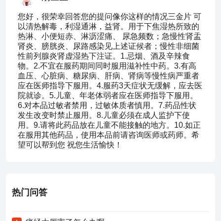
您好，很荣幸回答您的提问像你这样的情况三金片 可
以清热解毒，利湿通淋，益肾。用于下焦湿热所致的
热淋、小便短赤、淋沥涩痛、 尿急频数；急慢性肾盂
肾炎、膀胱炎、尿路感染见上述证候者；慢性非细菌
性前列腺炎肾虚湿热下注证。1.忌烟、酒及辛辣食
物。2.不宜在服药期间同时服用滋补性中药。3.有高
血压、心脏病、糖尿病、肝病、肾病等慢性病严重者
应在医师指导下服用。4.服药3天症状无缓解，应去医
院就诊。5.儿童、年老体弱者应在医师指导下服用。
6.对本品过敏者禁用，过敏体质者慎用。7.药品性状
发生改变时禁止服用。8.儿童必须在成人监护下使
用。9.请将此药品放在儿童不能接触的地方。10.如正
在服用其他药品，使用本品前请咨询医师或药师。希
望可以帮到您 祝您生活愉快！
热门问答