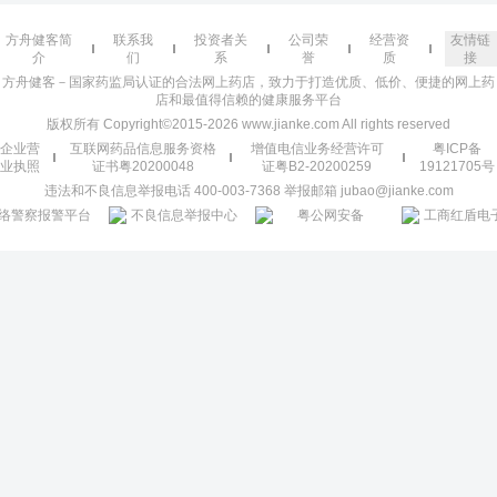
方舟健客简
联系我
投资者关
公司荣
经营资
友情链
介
们
系
誉
质
接
方舟健客－国家药监局认证的合法网上药店，致力于打造优质、低价、便捷的网上药
店和最值得信赖的健康服务平台
版权所有 Copyright©2015-2026 www.jianke.com All rights reserved
企业营
互联网药品信息服务资格
增值电信业务经营许可
粤ICP备
业执照
证书粤20200048
证粤B2-20200259
19121705号
违法和不良信息举报电话 400-003-7368 举报邮箱 jubao@jianke.com