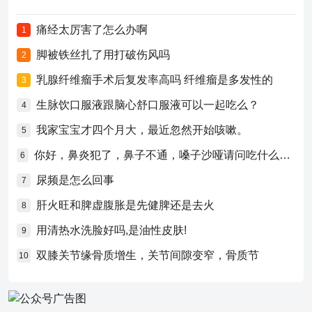
痛经太厉害了怎么办啊
1
脚被铁丝扎了用打破伤风吗
2
乳腺纤维瘤手术后复发率高吗 纤维瘤是多发性的
3
生脉饮口服液跟脑心舒口服液可以一起吃么？
4
我家宝宝才四个月大，最近忽然开始咳嗽。
5
你好，鼻炎犯了，鼻子不通，嗓子沙哑请问吃什么药比较好？
6
尿频是怎么回事
7
肝火旺和脾虚腹胀是先健脾还是去火
8
用清热水洗脸好吗,是油性皮肤!
9
双膝关节缘骨质增生，关节间隙变窄，骨质节
10