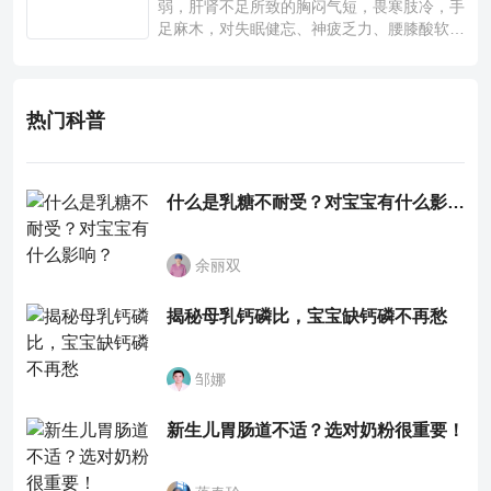
弱，肝肾不足所致的胸闷气短，畏寒肢冷，手
足麻木，对失眠健忘、神疲乏力、腰膝酸软也
有一定疗效。
热门科普
什么是乳糖不耐受？对宝宝有什么影响？
余丽双
揭秘母乳钙磷比，宝宝缺钙磷不再愁
邹娜
新生儿胃肠道不适？选对奶粉很重要！