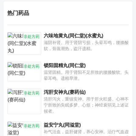
热门药品
六味地黄丸(同仁堂)(水蜜丸)
非处方药
滋阴补肾。用于肾阴亏损，头晕耳鸣，腰膝酸
软，骨蒸潮热，盗汗遗精。
锁阳固精丸(同仁堂)
非处方药
温肾固精。用于肾阳不足所致的腰膝酸软、头
晕耳鸣、遗精早泄。
泻肝安神丸(赛药仙)
非处方药
清肝泻火，重镇安神。用于肝火旺盛、心神不
宁所致的失眠多梦、心烦；神经衰弱见上述证
候者。
益安宁丸(同溢堂)
非处方药
补气活血，益肝健肾，养心安神。治疗气血虚