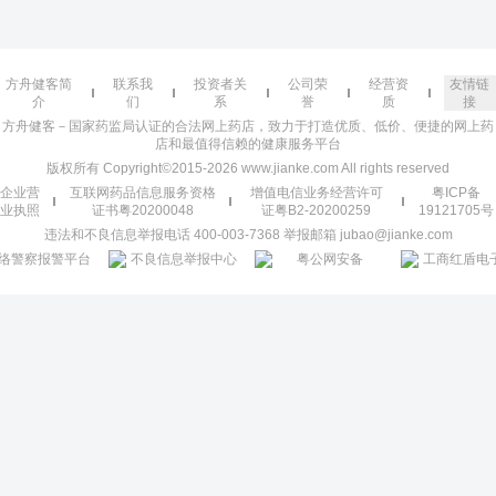
方舟健客简
联系我
投资者关
公司荣
经营资
友情链
介
们
系
誉
质
接
方舟健客－国家药监局认证的合法网上药店，致力于打造优质、低价、便捷的网上药
店和最值得信赖的健康服务平台
版权所有 Copyright©2015-2026 www.jianke.com All rights reserved
企业营
互联网药品信息服务资格
增值电信业务经营许可
粤ICP备
业执照
证书粤20200048
证粤B2-20200259
19121705号
违法和不良信息举报电话 400-003-7368 举报邮箱 jubao@jianke.com