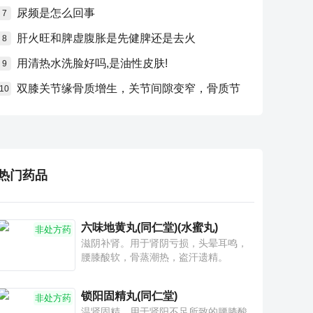
尿频是怎么回事
7
肝火旺和脾虚腹胀是先健脾还是去火
8
用清热水洗脸好吗,是油性皮肤!
9
双膝关节缘骨质增生，关节间隙变窄，骨质节
10
热门药品
六味地黄丸(同仁堂)(水蜜丸)
非处方药
滋阴补肾。用于肾阴亏损，头晕耳鸣，
腰膝酸软，骨蒸潮热，盗汗遗精。
锁阳固精丸(同仁堂)
非处方药
温肾固精。用于肾阳不足所致的腰膝酸