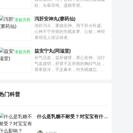
软、头晕耳鸣、遗精早泄。
泻肝安神丸(赛药仙)
非处方药
清肝泻火，重镇安神。用于肝火旺盛、
心神不宁所致的失眠多梦、心烦；神经
衰弱见上述证候者。
益安宁丸(同溢堂)
非处方药
补气活血，益肝健肾，养心安神。治疗
气血虚弱，肝肾不足所致的胸闷气短，
畏寒肢冷，手足麻木，对失眠健忘、神
疲乏力、腰膝酸软也有一定疗效。
热门科普
什么是乳糖不耐受？对宝宝有什么影响？