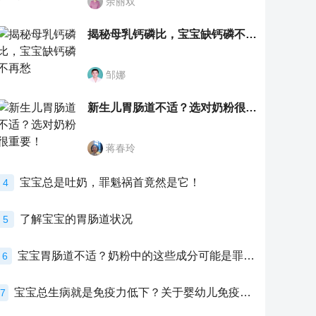
余丽双
揭秘母乳钙磷比，宝宝缺钙磷不再愁
邹娜
新生儿胃肠道不适？选对奶粉很重要！
蒋春玲
宝宝总是吐奶，罪魁祸首竟然是它！
4
了解宝宝的胃肠道状况
5
宝宝胃肠道不适？奶粉中的这些成分可能是罪魁祸首！
6
宝宝总生病就是免疫力低下？关于婴幼儿免疫力的真相，家长必须了解！
7