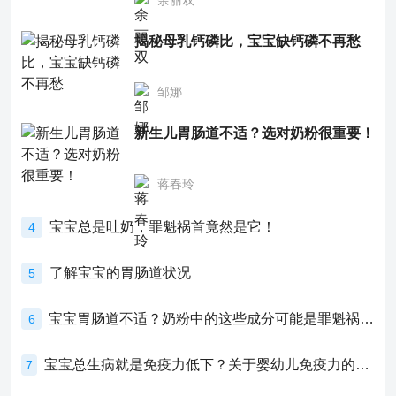
余丽双
揭秘母乳钙磷比，宝宝缺钙磷不再愁
邹娜
新生儿胃肠道不适？选对奶粉很重要！
蒋春玲
宝宝总是吐奶，罪魁祸首竟然是它！
4
了解宝宝的胃肠道状况
5
宝宝胃肠道不适？奶粉中的这些成分可能是罪魁祸首！
6
宝宝总生病就是免疫力低下？关于婴幼儿免疫力的真相，家长必须了解！
7