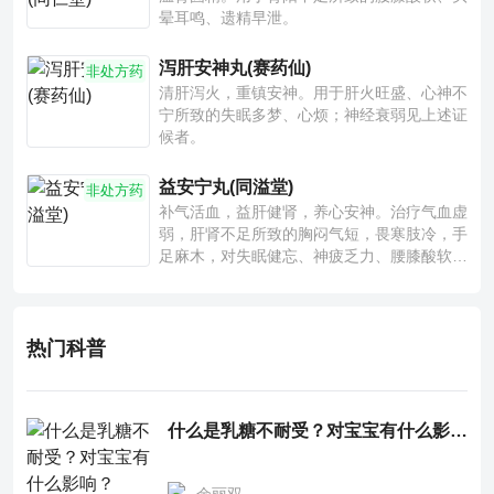
晕耳鸣、遗精早泄。
泻肝安神丸(赛药仙)
非处方药
清肝泻火，重镇安神。用于肝火旺盛、心神不
宁所致的失眠多梦、心烦；神经衰弱见上述证
候者。
益安宁丸(同溢堂)
非处方药
补气活血，益肝健肾，养心安神。治疗气血虚
弱，肝肾不足所致的胸闷气短，畏寒肢冷，手
足麻木，对失眠健忘、神疲乏力、腰膝酸软也
有一定疗效。
热门科普
什么是乳糖不耐受？对宝宝有什么影响？