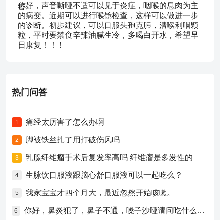
你好，声音嘶哑不适可以见于炎症，咽喉的息肉为主
的病变。近期可以进行喉镜检查，这样可以做进一步
的诊断。初步建议，可以口服头孢克肟，清喉利咽颗
粒，平时要禁食辛辣油腻生冷，多喝白开水，希望早
日康复！！！
热门问答
痛经太厉害了怎么办啊
1
脚被铁丝扎了用打破伤风吗
2
乳腺纤维瘤手术后复发率高吗 纤维瘤是多发性的
3
生脉饮口服液跟脑心舒口服液可以一起吃么？
4
我家宝宝才四个月大，最近忽然开始咳嗽。
5
你好，鼻炎犯了，鼻子不通，嗓子沙哑请问吃什么药比较好？
6