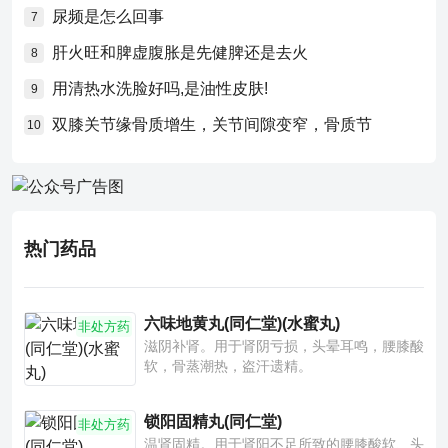
尿频是怎么回事
7
肝火旺和脾虚腹胀是先健脾还是去火
8
用清热水洗脸好吗,是油性皮肤!
9
双膝关节缘骨质增生，关节间隙变窄，骨质节
10
热门药品
六味地黄丸(同仁堂)(水蜜丸)
非处方药
滋阴补肾。用于肾阴亏损，头晕耳鸣，腰膝酸
软，骨蒸潮热，盗汗遗精。
锁阳固精丸(同仁堂)
非处方药
温肾固精。用于肾阳不足所致的腰膝酸软、头