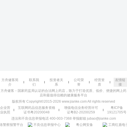
方舟健客简
联系我
投资者关
公司荣
经营资
友情链
介
们
系
誉
质
接
方舟健客－国家药监局认证的合法网上药店，致力于打造优质、低价、便捷的网上药
店和最值得信赖的健康服务平台
版权所有 Copyright©2015-2026 www.jianke.com All rights reserved
企业营
互联网药品信息服务资格
增值电信业务经营许可
粤ICP备
业执照
证书粤20200048
证粤B2-20200259
19121705号
违法和不良信息举报电话 400-003-7368 举报邮箱 jubao@jianke.com