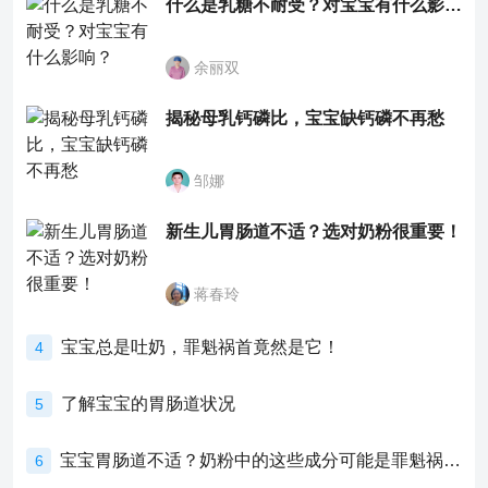
什么是乳糖不耐受？对宝宝有什么影响？
余丽双
揭秘母乳钙磷比，宝宝缺钙磷不再愁
邹娜
新生儿胃肠道不适？选对奶粉很重要！
蒋春玲
宝宝总是吐奶，罪魁祸首竟然是它！
4
了解宝宝的胃肠道状况
5
宝宝胃肠道不适？奶粉中的这些成分可能是罪魁祸首！
6