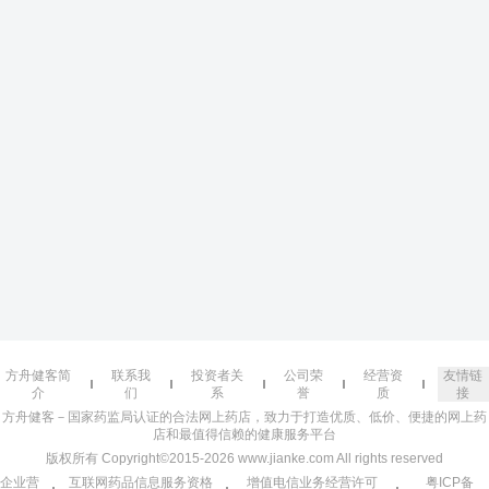
方舟健客简
联系我
投资者关
公司荣
经营资
友情链
介
们
系
誉
质
接
方舟健客－国家药监局认证的合法网上药店，致力于打造优质、低价、便捷的网上药
店和最值得信赖的健康服务平台
版权所有 Copyright©2015-2026 www.jianke.com All rights reserved
企业营
互联网药品信息服务资格
增值电信业务经营许可
粤ICP备