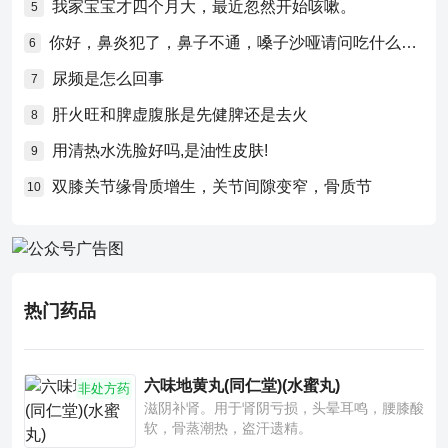
我家宝宝才四个月大，最近忽然开始咳嗽。
5
你好，鼻炎犯了，鼻子不通，嗓子沙哑请问吃什么药比较好？
6
尿频是怎么回事
7
肝火旺和脾虚腹胀是先健脾还是去火
8
用清热水洗脸好吗,是油性皮肤!
9
双膝关节缘骨质增生，关节间隙变窄，骨质节
10
热门药品
六味地黄丸(同仁堂)(水蜜丸)
非处方药
滋阴补肾。用于肾阴亏损，头晕耳鸣，腰膝酸
软，骨蒸潮热，盗汗遗精。