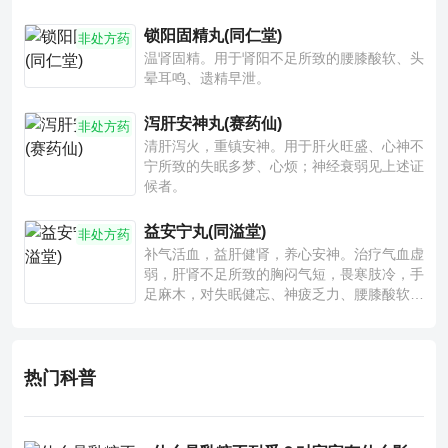
锁阳固精丸(同仁堂)
非处方药
温肾固精。用于肾阳不足所致的腰膝酸软、头
晕耳鸣、遗精早泄。
泻肝安神丸(赛药仙)
非处方药
清肝泻火，重镇安神。用于肝火旺盛、心神不
宁所致的失眠多梦、心烦；神经衰弱见上述证
候者。
益安宁丸(同溢堂)
非处方药
补气活血，益肝健肾，养心安神。治疗气血虚
弱，肝肾不足所致的胸闷气短，畏寒肢冷，手
足麻木，对失眠健忘、神疲乏力、腰膝酸软也
有一定疗效。
热门科普