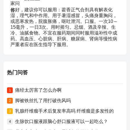
你好，建议你可以服用：藿香正气合剂具有解表化
湿，理气和中作用。用于暑湿感冒，头痛身重胸闷，
或恶寒发热，脘腹胀痛，呕吐泄泻。口服。一次10～
15毫升，一日3次。用时摇匀。忌烟、酒及辛辣、生
冷、油腻食物。不宜在服药期间同时服用滋补性中成
药。高血压、心脏病、肝病、糖尿病、肾病等慢性病
严重者应在医生指导下服用。
热门问答
痛经太厉害了怎么办啊
1
脚被铁丝扎了用打破伤风吗
2
乳腺纤维瘤手术后复发率高吗 纤维瘤是多发性的
3
生脉饮口服液跟脑心舒口服液可以一起吃么？
4