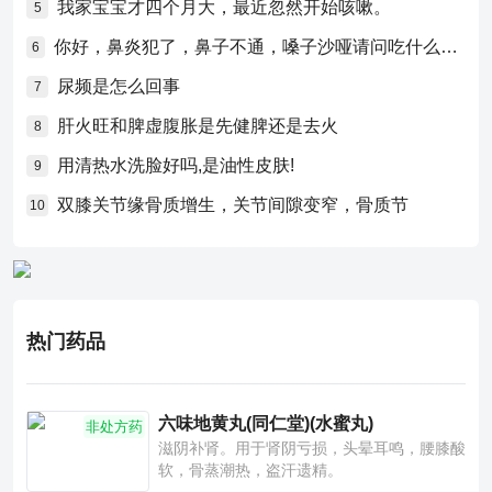
我家宝宝才四个月大，最近忽然开始咳嗽。
5
你好，鼻炎犯了，鼻子不通，嗓子沙哑请问吃什么药比较好？
6
尿频是怎么回事
7
肝火旺和脾虚腹胀是先健脾还是去火
8
用清热水洗脸好吗,是油性皮肤!
9
双膝关节缘骨质增生，关节间隙变窄，骨质节
10
热门药品
六味地黄丸(同仁堂)(水蜜丸)
非处方药
滋阴补肾。用于肾阴亏损，头晕耳鸣，腰膝酸
软，骨蒸潮热，盗汗遗精。