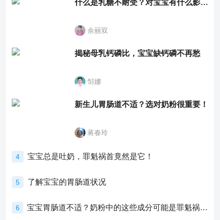
什么是乳糖不耐受？对宝宝有什么影响？
余丽双
揭秘母乳钙磷比，宝宝缺钙磷不再愁
邹娜
新生儿胃肠道不适？选对奶粉很重要！
蒋春玲
宝宝总是吐奶，罪魁祸首竟然是它！
4
了解宝宝的胃肠道状况
5
宝宝胃肠道不适？奶粉中的这些成分可能是罪魁祸首！
6