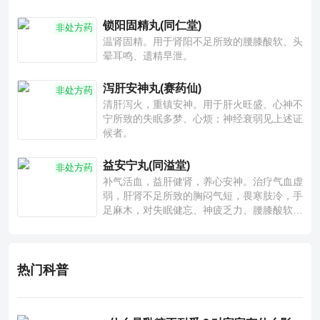
锁阳固精丸(同仁堂)
非处方药
温肾固精。用于肾阳不足所致的腰膝酸软、头
晕耳鸣、遗精早泄。
泻肝安神丸(赛药仙)
非处方药
清肝泻火，重镇安神。用于肝火旺盛、心神不
宁所致的失眠多梦、心烦；神经衰弱见上述证
候者。
益安宁丸(同溢堂)
非处方药
补气活血，益肝健肾，养心安神。治疗气血虚
弱，肝肾不足所致的胸闷气短，畏寒肢冷，手
足麻木，对失眠健忘、神疲乏力、腰膝酸软也
有一定疗效。
热门科普