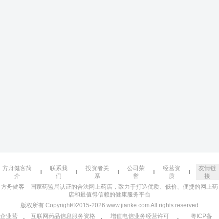
方舟健客简
联系我
投资者关
公司荣
经营资
友情链
介
们
系
誉
质
接
方舟健客－国家药监局认证的合法网上药店，致力于打造优质、低价、便捷的网上药
店和最值得信赖的健康服务平台
版权所有 Copyright©2015-2026 www.jianke.com All rights reserved
企业营
互联网药品信息服务资格
增值电信业务经营许可
粤ICP备