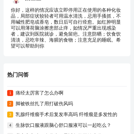
你好，这样的情况应该立即停用正在使用的各种化妆
品，局部症状较轻者可用温水清洗，忌用手搔抓，不
用碱性肥皂或香皂，数日后可自行痊愈。如红肿明显
可以用薄荷脑涂擦患部止痒，如情况严重出现感染
者，建议到医院就诊，避免留疤。注意防晒；饮食饮
清淡，忌吃辛辣、海腥的食物；注意充足的睡眠。希
望可以帮助到你
热门问答
痛经太厉害了怎么办啊
1
脚被铁丝扎了用打破伤风吗
2
乳腺纤维瘤手术后复发率高吗 纤维瘤是多发性的
3
生脉饮口服液跟脑心舒口服液可以一起吃么？
4