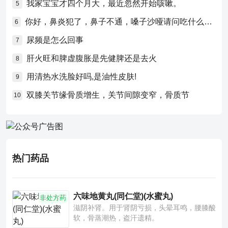
我家宝宝才四个月大，最近忽然开始咳嗽。
5
你好，鼻炎犯了，鼻子不通，嗓子沙哑请问吃什么药比较好？
6
尿频是怎么回事
7
肝火旺和脾虚腹胀是先健脾还是去火
8
用清热水洗脸好吗,是油性皮肤!
9
双膝关节缘骨质增生，关节间隙变窄，骨质节
10
热门药品
六味地黄丸(同仁堂)(水蜜丸)
非处方药
滋阴补肾。用于肾阴亏损，头晕耳鸣，腰膝酸
软，骨蒸潮热，盗汗遗精。