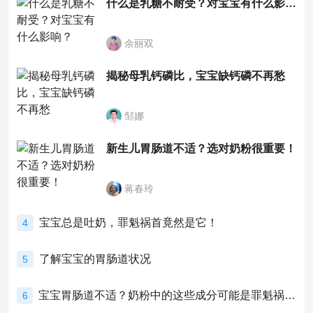
什么是乳糖不耐受？对宝宝有什么影响？
余丽双
揭秘母乳钙磷比，宝宝缺钙磷不再愁
邹娜
新生儿胃肠道不适？选对奶粉很重要！
蒋春玲
宝宝总是吐奶，罪魁祸首竟然是它！
4
了解宝宝的胃肠道状况
5
宝宝胃肠道不适？奶粉中的这些成分可能是罪魁祸首！
6