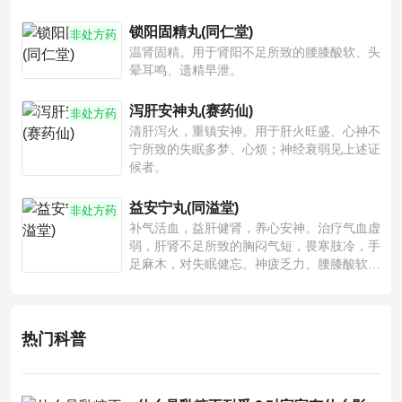
锁阳固精丸(同仁堂)
非处方药
温肾固精。用于肾阳不足所致的腰膝酸软、头
晕耳鸣、遗精早泄。
泻肝安神丸(赛药仙)
非处方药
清肝泻火，重镇安神。用于肝火旺盛、心神不
宁所致的失眠多梦、心烦；神经衰弱见上述证
候者。
益安宁丸(同溢堂)
非处方药
补气活血，益肝健肾，养心安神。治疗气血虚
弱，肝肾不足所致的胸闷气短，畏寒肢冷，手
足麻木，对失眠健忘、神疲乏力、腰膝酸软也
有一定疗效。
热门科普