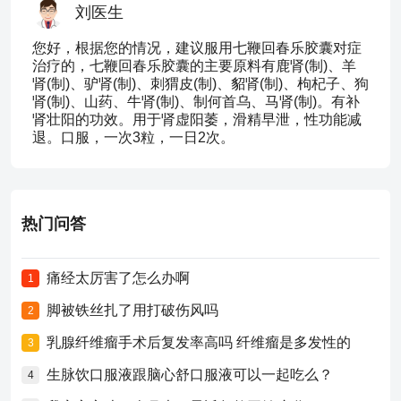
刘医生
您好，根据您的情况，建议服用七鞭回春乐胶囊对症
治疗的，七鞭回春乐胶囊的主要原料有鹿肾(制)、羊
肾(制)、驴肾(制)、刺猬皮(制)、貂肾(制)、枸杞子、狗
肾(制)、山药、牛肾(制)、制何首乌、马肾(制)。有补
肾壮阳的功效。用于肾虚阳萎，滑精早泄，性功能减
退。口服，一次3粒，一日2次。
热门问答
痛经太厉害了怎么办啊
1
脚被铁丝扎了用打破伤风吗
2
乳腺纤维瘤手术后复发率高吗 纤维瘤是多发性的
3
生脉饮口服液跟脑心舒口服液可以一起吃么？
4