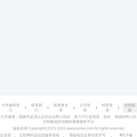
方舟健客简
联系我
投资者关
公司荣
经营资
友情链
介
们
系
誉
质
接
方舟健客－国家药监局认证的合法网上药店，致力于打造优质、低价、便捷的网上药
店和最值得信赖的健康服务平台
版权所有 Copyright©2015-2026 www.jianke.com All rights reserved
企业营
互联网药品信息服务资格
增值电信业务经营许可
粤ICP备