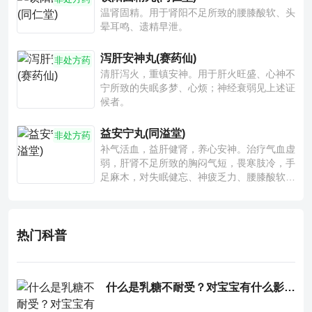
温肾固精。用于肾阳不足所致的腰膝酸软、头
晕耳鸣、遗精早泄。
泻肝安神丸(赛药仙)
非处方药
清肝泻火，重镇安神。用于肝火旺盛、心神不
宁所致的失眠多梦、心烦；神经衰弱见上述证
候者。
益安宁丸(同溢堂)
非处方药
补气活血，益肝健肾，养心安神。治疗气血虚
弱，肝肾不足所致的胸闷气短，畏寒肢冷，手
足麻木，对失眠健忘、神疲乏力、腰膝酸软也
有一定疗效。
热门科普
什么是乳糖不耐受？对宝宝有什么影响？