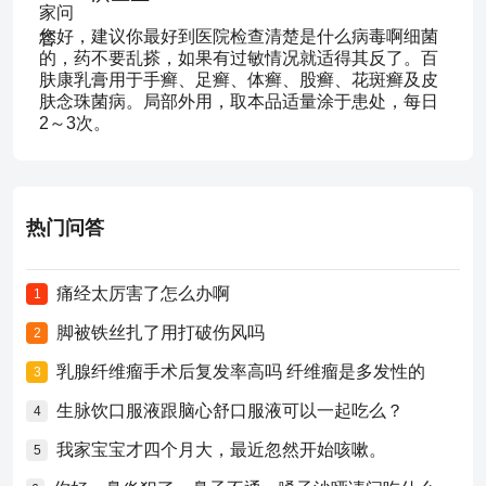
您好，建议你最好到医院检查清楚是什么病毒啊细菌
的，药不要乱搽，如果有过敏情况就适得其反了。百
肤康乳膏用于手癣、足癣、体癣、股癣、花斑癣及皮
肤念珠菌病。局部外用，取本品适量涂于患处，每日
2～3次。
热门问答
痛经太厉害了怎么办啊
1
脚被铁丝扎了用打破伤风吗
2
乳腺纤维瘤手术后复发率高吗 纤维瘤是多发性的
3
生脉饮口服液跟脑心舒口服液可以一起吃么？
4
我家宝宝才四个月大，最近忽然开始咳嗽。
5