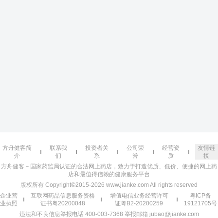
方舟健客简
联系我
投资者关
公司荣
经营资
友情链
介
们
系
誉
质
接
方舟健客－国家药监局认证的合法网上药店，致力于打造优质、低价、便捷的网上药
店和最值得信赖的健康服务平台
版权所有 Copyright©2015-2026 www.jianke.com All rights reserved
企业营
互联网药品信息服务资格
增值电信业务经营许可
粤ICP备
业执照
证书粤20200048
证粤B2-20200259
19121705号
违法和不良信息举报电话 400-003-7368 举报邮箱 jubao@jianke.com