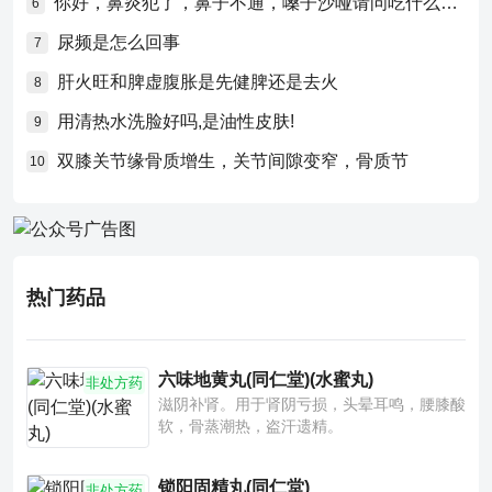
你好，鼻炎犯了，鼻子不通，嗓子沙哑请问吃什么药比较好？
6
尿频是怎么回事
7
肝火旺和脾虚腹胀是先健脾还是去火
8
用清热水洗脸好吗,是油性皮肤!
9
双膝关节缘骨质增生，关节间隙变窄，骨质节
10
热门药品
六味地黄丸(同仁堂)(水蜜丸)
非处方药
滋阴补肾。用于肾阴亏损，头晕耳鸣，腰膝酸
软，骨蒸潮热，盗汗遗精。
锁阳固精丸(同仁堂)
非处方药