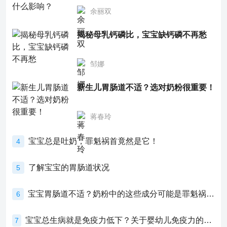
余丽双
揭秘母乳钙磷比，宝宝缺钙磷不再愁
邹娜
新生儿胃肠道不适？选对奶粉很重要！
蒋春玲
宝宝总是吐奶，罪魁祸首竟然是它！
4
了解宝宝的胃肠道状况
5
宝宝胃肠道不适？奶粉中的这些成分可能是罪魁祸首！
6
宝宝总生病就是免疫力低下？关于婴幼儿免疫力的真相，家长必须了解！
7