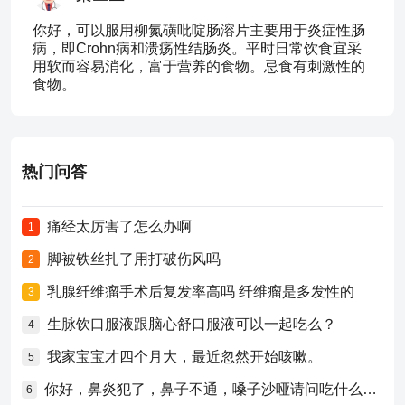
你好，可以服用柳氮磺吡啶肠溶片主要用于炎症性肠
病，即Crohn病和溃疡性结肠炎。平时日常饮食宜采
用软而容易消化，富于营养的食物。忌食有刺激性的
食物。
热门问答
痛经太厉害了怎么办啊
1
脚被铁丝扎了用打破伤风吗
2
乳腺纤维瘤手术后复发率高吗 纤维瘤是多发性的
3
生脉饮口服液跟脑心舒口服液可以一起吃么？
4
我家宝宝才四个月大，最近忽然开始咳嗽。
5
你好，鼻炎犯了，鼻子不通，嗓子沙哑请问吃什么药比较好？
6