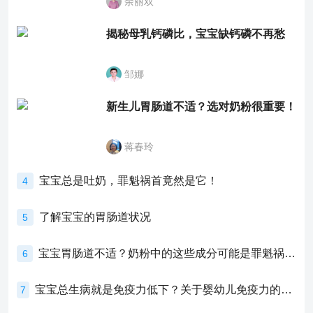
余丽双
揭秘母乳钙磷比，宝宝缺钙磷不再愁
邹娜
新生儿胃肠道不适？选对奶粉很重要！
蒋春玲
宝宝总是吐奶，罪魁祸首竟然是它！
4
了解宝宝的胃肠道状况
5
宝宝胃肠道不适？奶粉中的这些成分可能是罪魁祸首！
6
宝宝总生病就是免疫力低下？关于婴幼儿免疫力的真相，家长必须了解！
7