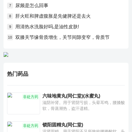
尿频是怎么回事
7
肝火旺和脾虚腹胀是先健脾还是去火
8
用清热水洗脸好吗,是油性皮肤!
9
双膝关节缘骨质增生，关节间隙变窄，骨质节
10
热门药品
六味地黄丸(同仁堂)(水蜜丸)
非处方药
滋阴补肾。用于肾阴亏损，头晕耳鸣，腰膝酸
软，骨蒸潮热，盗汗遗精。
锁阳固精丸(同仁堂)
非处方药
温肾固精。用于肾阳不足所致的腰膝酸软、头