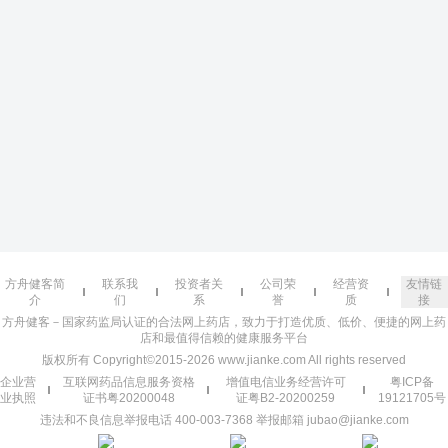
方舟健客简
联系我
投资者关
公司荣
经营资
友情链
介
们
系
誉
质
接
方舟健客－国家药监局认证的合法网上药店，致力于打造优质、低价、便捷的网上药
店和最值得信赖的健康服务平台
版权所有 Copyright©2015-2026 www.jianke.com All rights reserved
企业营
互联网药品信息服务资格
增值电信业务经营许可
粤ICP备
业执照
证书粤20200048
证粤B2-20200259
19121705号
违法和不良信息举报电话 400-003-7368 举报邮箱 jubao@jianke.com