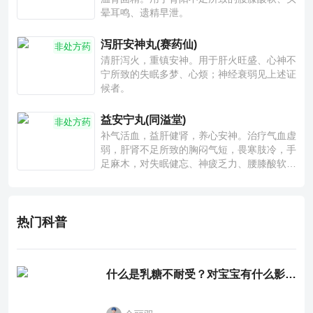
晕耳鸣、遗精早泄。
泻肝安神丸(赛药仙)
非处方药
清肝泻火，重镇安神。用于肝火旺盛、心神不
宁所致的失眠多梦、心烦；神经衰弱见上述证
候者。
益安宁丸(同溢堂)
非处方药
补气活血，益肝健肾，养心安神。治疗气血虚
弱，肝肾不足所致的胸闷气短，畏寒肢冷，手
足麻木，对失眠健忘、神疲乏力、腰膝酸软也
有一定疗效。
热门科普
什么是乳糖不耐受？对宝宝有什么影响？