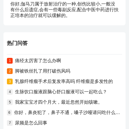
你好,伽马刀属于放射治疗的一种,创伤比较小,一般没
有什么后遗症,会有一些毒副反应,配合中医中药进行扶
正培本的治疗就可以缓解的。
热门问答
痛经太厉害了怎么办啊
1
脚被铁丝扎了用打破伤风吗
2
乳腺纤维瘤手术后复发率高吗 纤维瘤是多发性的
3
生脉饮口服液跟脑心舒口服液可以一起吃么？
4
我家宝宝才四个月大，最近忽然开始咳嗽。
5
你好，鼻炎犯了，鼻子不通，嗓子沙哑请问吃什么药比较好？
6
尿频是怎么回事
7