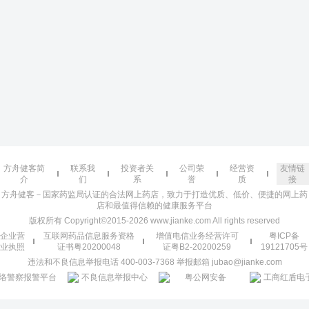
方舟健客简
联系我
投资者关
公司荣
经营资
友情链
介
们
系
誉
质
接
方舟健客－国家药监局认证的合法网上药店，致力于打造优质、低价、便捷的网上药
店和最值得信赖的健康服务平台
版权所有 Copyright©2015-2026 www.jianke.com All rights reserved
企业营
互联网药品信息服务资格
增值电信业务经营许可
粤ICP备
业执照
证书粤20200048
证粤B2-20200259
19121705号
违法和不良信息举报电话 400-003-7368 举报邮箱 jubao@jianke.com