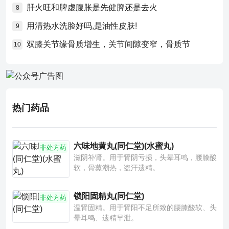
肝火旺和脾虚腹胀是先健脾还是去火
8
用清热水洗脸好吗,是油性皮肤!
9
双膝关节缘骨质增生，关节间隙变窄，骨质节
10
热门药品
六味地黄丸(同仁堂)(水蜜丸)
非处方药
滋阴补肾。用于肾阴亏损，头晕耳鸣，腰膝酸
软，骨蒸潮热，盗汗遗精。
锁阳固精丸(同仁堂)
非处方药
温肾固精。用于肾阳不足所致的腰膝酸软、头
晕耳鸣、遗精早泄。