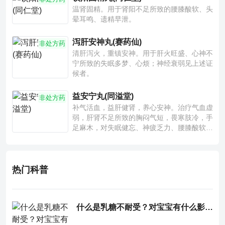
温肾固精。用于肾阳不足所致的腰膝酸软、头
晕耳鸣、遗精早泄。
泻肝安神丸(赛药仙)
非处方药
清肝泻火，重镇安神。用于肝火旺盛、心神不
宁所致的失眠多梦、心烦；神经衰弱见上述证
候者。
益安宁丸(同溢堂)
非处方药
补气活血，益肝健肾，养心安神。治疗气血虚
弱，肝肾不足所致的胸闷气短，畏寒肢冷，手
足麻木，对失眠健忘、神疲乏力、腰膝酸软也
有一定疗效。
热门科普
什么是乳糖不耐受？对宝宝有什么影响？