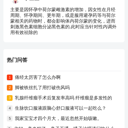
主要是因怀孕中荷尔蒙雌激素的增加，因女性在月经
周期、怀孕期间、更年期，或是服用避孕药等与荷尔
蒙相关的药物时，都会影响体内荷尔蒙的变化，进而
刺激黑色素细胞分泌黑色素的.此时应当针对性内调外
用有效祛除的
热门问答
痛经太厉害了怎么办啊
1
脚被铁丝扎了用打破伤风吗
2
乳腺纤维瘤手术后复发率高吗 纤维瘤是多发性的
3
生脉饮口服液跟脑心舒口服液可以一起吃么？
4
我家宝宝才四个月大，最近忽然开始咳嗽。
5