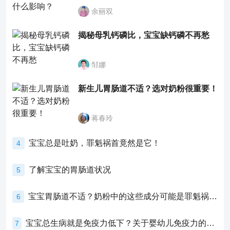
余丽双
揭秘母乳钙磷比，宝宝缺钙磷不再愁
邹娜
新生儿胃肠道不适？选对奶粉很重要！
蒋春玲
宝宝总是吐奶，罪魁祸首竟然是它！
4
了解宝宝的胃肠道状况
5
宝宝胃肠道不适？奶粉中的这些成分可能是罪魁祸首！
6
宝宝总生病就是免疫力低下？关于婴幼儿免疫力的真相，家长必须了解！
7