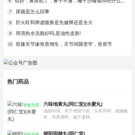
你好，鼻炎犯了，鼻子不通，嗓子沙哑请问吃什么药比较好？
6
尿频是怎么回事
7
肝火旺和脾虚腹胀是先健脾还是去火
8
用清热水洗脸好吗,是油性皮肤!
9
双膝关节缘骨质增生，关节间隙变窄，骨质节
10
热门药品
六味地黄丸(同仁堂)(水蜜丸)
非处方药
滋阴补肾。用于肾阴亏损，头晕耳鸣，腰膝酸
软，骨蒸潮热，盗汗遗精。
锁阳固精丸(同仁堂)
非处方药