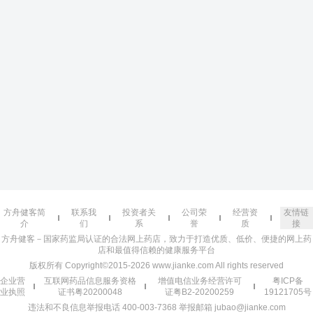
方舟健客简
联系我
投资者关
公司荣
经营资
友情链
介
们
系
誉
质
接
方舟健客－国家药监局认证的合法网上药店，致力于打造优质、低价、便捷的网上药
店和最值得信赖的健康服务平台
版权所有 Copyright©2015-2026 www.jianke.com All rights reserved
企业营
互联网药品信息服务资格
增值电信业务经营许可
粤ICP备
业执照
证书粤20200048
证粤B2-20200259
19121705号
违法和不良信息举报电话 400-003-7368 举报邮箱 jubao@jianke.com